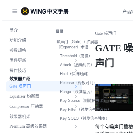
产品
简介
目录
Gate 噪声门
功能介绍
噪声门（Gate）/ 扩展器
GATE 噪
（Expander）术语
参数规格
Threshold（阈值）
声门
固件更新
Attack（启动时间）
操作技巧
Hold（保持时间）
效果器介绍
Release（释放时间）
Gate 噪声门
Range（衰减幅度）
Equalizer 均衡器
Key Source（侧链信号源）
Compressor 压缩器
Key Filter（触发信号滤波器）
效果器机架
Key SOLO（触发信号独奏）
每个有噪声门插槽
Premium 高级效果器