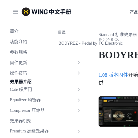
产
简介
目录
Standard 标准效果器
BODYREZ
功能介绍
BODYREZ - Pedal by TC Electronic
BODYR
参数规格
固件更新
操作技巧
1.08 版本固件
开始
效果器介绍
供
Gate 噪声门
Equalizer 均衡器
Compressor 压缩器
效果器机架
Premium 高级效果器