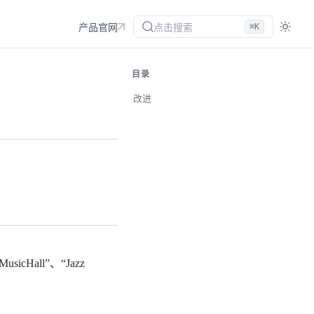
点击搜索
⌘K
产品官网
目录
改进
sicHall”、“Jazz